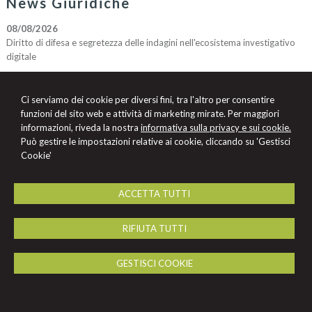
News Giuridiche
08/08/2026
Diritto di difesa e segretezza delle indagini nell'ecosistema investigativo
digitale
07/08/2026
Volo in ritardo o cancellato: la pronuncia del Giudice di Pace di Venezia
Ci serviamo dei cookie per diversi fini, tra l'altro per consentire
07/08/2026
funzioni del sito web e attività di marketing mirate. Per maggiori
AI Act: ok definitivo ai decreti su governance e attività di polizia. Il Cdm
informazioni, riveda la nostra
informativa sulla privacy e sui cookie.
vara la riforma del sistema 231
Può gestire le impostazioni relative ai cookie, cliccando su 'Gestisci
Cookie'
Chiara Nervi
ACCETTA TUTTI
Studio Legale Chiara Nervi
C.so Duca degli Abruzzi, 6 -
Torino
10128
,
TO
RIFIUTA TUTTI
Tel.
011.543541
Fax
011.540660
© 2026 Copyright Studio Legale Nervi. Tutti i diritti riservati | P.IVA 10863050018
|
Gestisci Cookie
-
Sitemap
-
Privacy
-
Cookie Policy
-
Credits
GESTISCI COOKIE